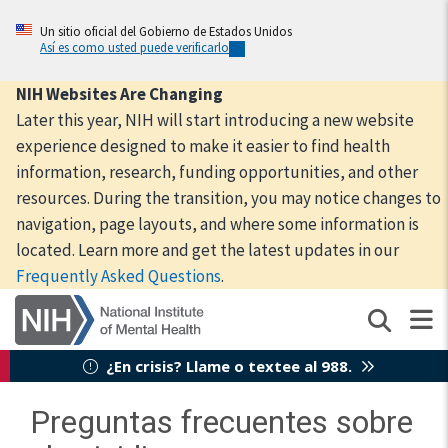
Skip
to
Un sitio oficial del Gobierno de Estados Unidos
Así es como usted puede verificarlo
main
content
NIH Websites Are Changing
Later this year, NIH will start introducing a new website
experience designed to make it easier to find health
information, research, funding opportunities, and other
resources. During the transition, you may notice changes to
navigation, page layouts, and where some information is
located. Learn more and get the latest updates in our
Frequently Asked Questions
.
¿En crisis? Llame o textee al 988.
Preguntas frecuentes sobre