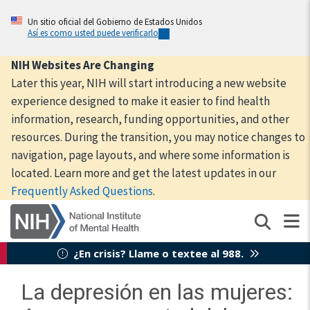
Skip
to
Un sitio oficial del Gobierno de Estados Unidos
Así es como usted puede verificarlo
main
content
NIH Websites Are Changing
Later this year, NIH will start introducing a new website
experience designed to make it easier to find health
information, research, funding opportunities, and other
resources. During the transition, you may notice changes to
navigation, page layouts, and where some information is
located. Learn more and get the latest updates in our
Frequently Asked Questions
.
¿En crisis? Llame o textee al 988.
La depresión en las mujeres: