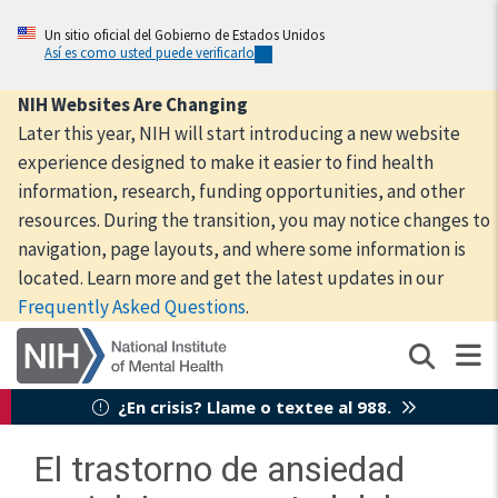
Skip
to
Un sitio oficial del Gobierno de Estados Unidos
Así es como usted puede verificarlo
main
content
NIH Websites Are Changing
Later this year, NIH will start introducing a new website
experience designed to make it easier to find health
information, research, funding opportunities, and other
resources. During the transition, you may notice changes to
navigation, page layouts, and where some information is
located. Learn more and get the latest updates in our
Frequently Asked Questions
.
¿En crisis? Llame o textee al 988.
El trastorno de ansiedad